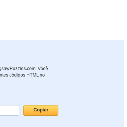
JigsawPuzzles.com. Você
uintes códigos HTML no