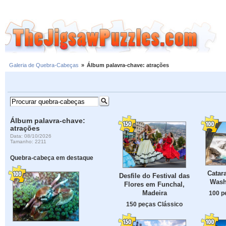
Galeria de Quebra-Cabeças
»
Álbum palavra-chave: atrações
Álbum palavra-chave:
atrações
Data: 08/10/2026
Tamanho: 2211
Quebra-cabeça em destaque
Catar
Desfile do Festival das
Wash
Flores em Funchal,
Madeira
100 p
150 peças Clássico