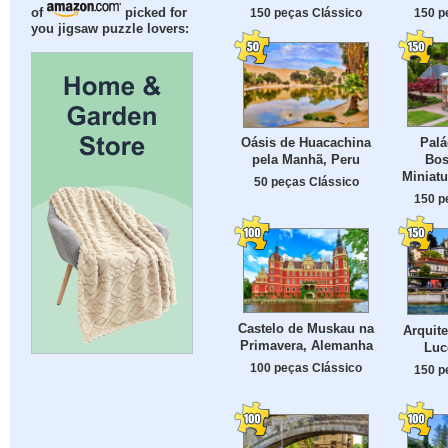
150 peças Clássico
150 p
of
picked for
you jigsaw puzzle lovers:
Palá
Oásis de Huacachina
Bos
pela Manhã, Peru
Miniat
50 peças Clássico
150 p
Castelo de Muskau na
Arquite
Primavera, Alemanha
Luc
100 peças Clássico
150 p