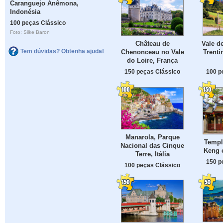
Caranguejo Anêmona,
Indonésia
100 peças Clássico
Foto: Silke Baron
Château de
Vale d
Tem dúvidas? Obtenha ajuda!
Chenonceau no Vale
Trenti
do Loire, França
150 peças Clássico
100 p
Manarola, Parque
Templ
Nacional das Cinque
Keng 
Terre, Itália
150 p
100 peças Clássico