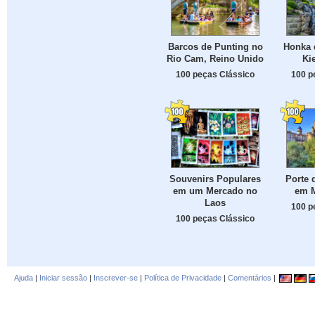
Barcos de Punting no
Honka 
Rio Cam, Reino Unido
Ki
100 peças Clássico
100 p
Souvenirs Populares
Porte 
em um Mercado no
em M
Laos
100 p
100 peças Clássico
Ajuda
|
Iniciar sessão
|
Inscrever-se
|
Política de Privacidade
|
Comentários
|