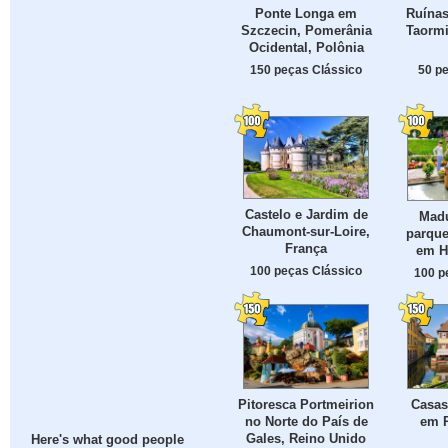
Ruínas
Ponte Longa em
Taormi
Szczecin, Pomerânia
Ocidental, Polônia
50 p
150 peças Clássico
Castelo e Jardim de
Mad
Chaumont-sur-Loire,
parque
França
em H
100 peças Clássico
100 p
Pitoresca Portmeirion
Casas
no Norte do País de
em P
Gales, Reino Unido
Here's what good people