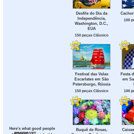
Desfile do Dia da
Cachor
Independência,
100 p
Washington, D.C.,
EUA
150 peças Clássico
Festival das Velas
Festa 
Escarlates em São
em San
Petersburgo, Rússia
150 peças Clássico
100 p
Here's what good people
Buquê de Rosas,
Caixas