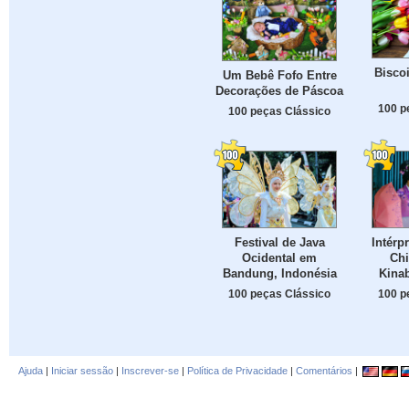
Biscoi
Um Bebê Fofo Entre
Decorações de Páscoa
100 p
100 peças Clássico
Festival de Java
Intérp
Ocidental em
Chi
Bandung, Indonésia
Kinab
100 peças Clássico
100 p
Ajuda
|
Iniciar sessão
|
Inscrever-se
|
Política de Privacidade
|
Comentários
|