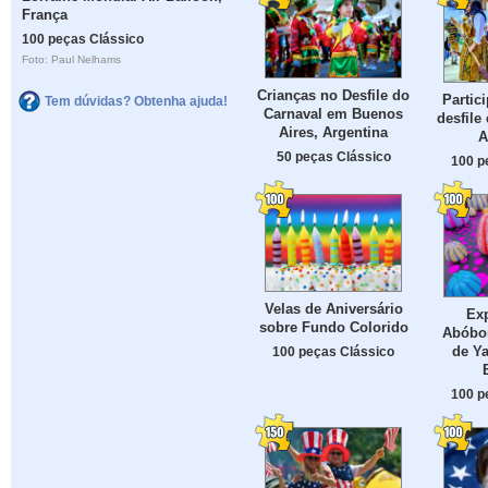
França
100 peças Clássico
Foto: Paul Nelhams
Crianças no Desfile do
Partic
Tem dúvidas? Obtenha ajuda!
Carnaval em Buenos
desfile
Aires, Argentina
A
50 peças Clássico
100 p
Velas de Aniversário
Ex
sobre Fundo Colorido
Abóbo
de Y
100 peças Clássico
100 p