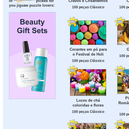
Cravos e Crisântemos
C
of
picked for
you jigsaw puzzle lovers:
100 peças Clássico
100 p
Corantes em pó para
G
o Festival de Holi
100 p
100 peças Clássico
P
Luzes de chá
Român
coloridas e flores
100 peças Clássico
100 p