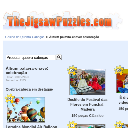
Galeria de Quebra-Cabeças
»
Álbum palavra-chave: celebração
Álbum palavra-chave:
celebração
Data: 08/06/2026
Tamanho: 1522
Quebra-cabeça em destaque
É di
Desfile do Festival das
vide
Flores em Funchal,
150 p
Madeira
150 peças Clássico
Lorraine Mondial Air Balloon,