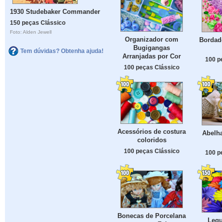
1930 Studebaker Commander
150 peças Clássico
Foto: Alden Jewell
Organizador com
Bordado
Bugigangas
Tem dúvidas? Obtenha ajuda!
Arranjadas por Cor
100 p
100 peças Clássico
Acessórios de costura
Abelh
coloridos
100 peças Clássico
100 p
Bonecas de Porcelana
Lequ