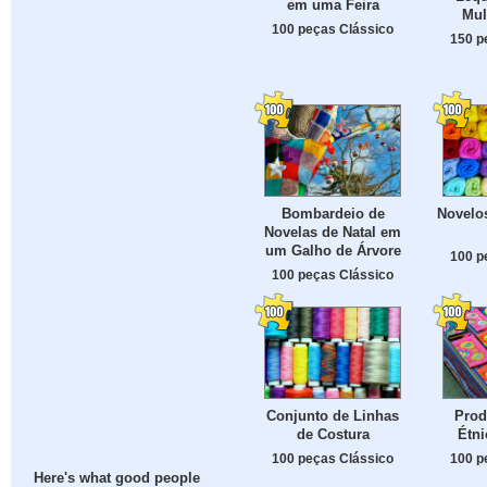
em uma Feira
Mul
100 peças Clássico
150 p
Bombardeio de
Novelos
Novelas de Natal em
um Galho de Árvore
100 p
100 peças Clássico
Conjunto de Linhas
Prod
de Costura
Étn
100 peças Clássico
100 p
Here's what good people