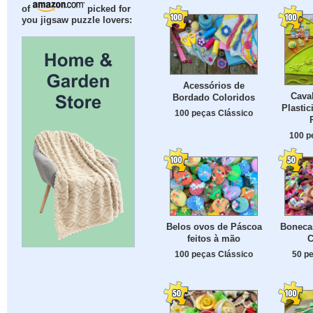
of
picked for
you jigsaw puzzle lovers:
Acessórios de
Caval
Bordado Coloridos
Plastic
100 peças Clássico
100 p
Belos ovos de Páscoa
Boneca
feitos à mão
C
100 peças Clássico
50 p