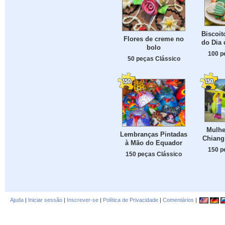
Biscoit
Flores de creme no
do Dia 
bolo
100 p
50 peças Clássico
Mulhe
Lembranças Pintadas
Chiang 
à Mão do Equador
150 p
150 peças Clássico
Ajuda
|
Iniciar sessão
|
Inscrever-se
|
Política de Privacidade
|
Comentários
|