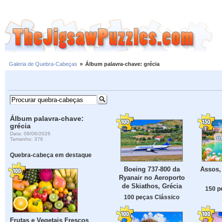
Galeria de Quebra-Cabeças
»
Álbum palavra-chave: grécia
Álbum palavra-chave:
grécia
Data: 08/06/2026
Tamanho: 376
Quebra-cabeça em destaque
Boeing 737-800 da
Assos, 
Ryanair no Aeroporto
de Skiathos, Grécia
150 p
100 peças Clássico
Frutas e Vegetais Frescos