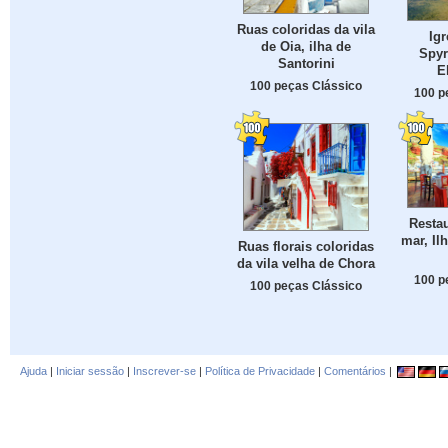
Ruas coloridas da vila
Igr
de Oia, ilha de
Spyr
Santorini
E
100 peças Clássico
100 p
Restau
mar, Il
Ruas florais coloridas
da vila velha de Chora
100 p
100 peças Clássico
Ajuda
|
Iniciar sessão
|
Inscrever-se
|
Política de Privacidade
|
Comentários
|