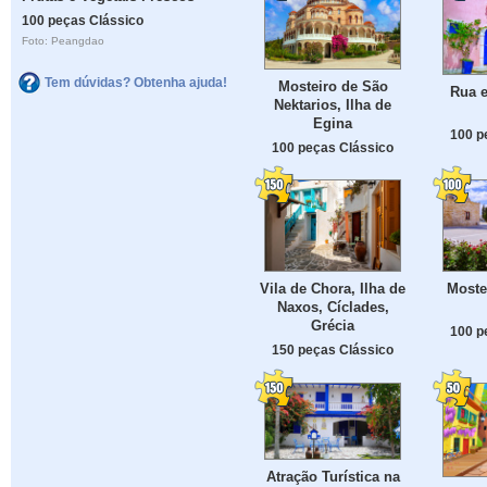
100 peças Clássico
Foto: Peangdao
Tem dúvidas? Obtenha ajuda!
Mosteiro de São
Rua e
Nektarios, Ilha de
Egina
100 p
100 peças Clássico
Vila de Chora, Ilha de
Moste
Naxos, Cíclades,
Grécia
100 p
150 peças Clássico
Atração Turística na