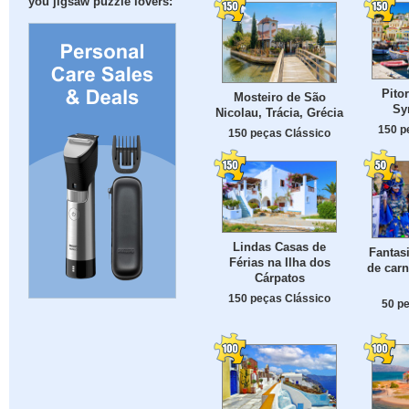
you jigsaw puzzle lovers:
Pito
Mosteiro de São
Sy
Nicolau, Trácia, Grécia
150 p
150 peças Clássico
Lindas Casas de
Fantas
Férias na Ilha dos
de carn
Cárpatos
150 peças Clássico
50 p