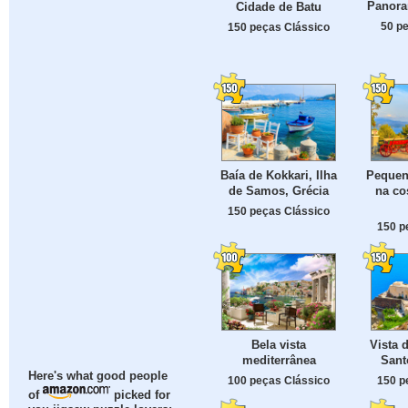
Panora
Cidade de Batu
50 p
150 peças Clássico
Baía de Kokkari, Ilha
Pequen
de Samos, Grécia
na co
150 peças Clássico
150 p
Bela vista
Vista d
mediterrânea
Sant
Here's what good people
100 peças Clássico
150 p
of
picked for