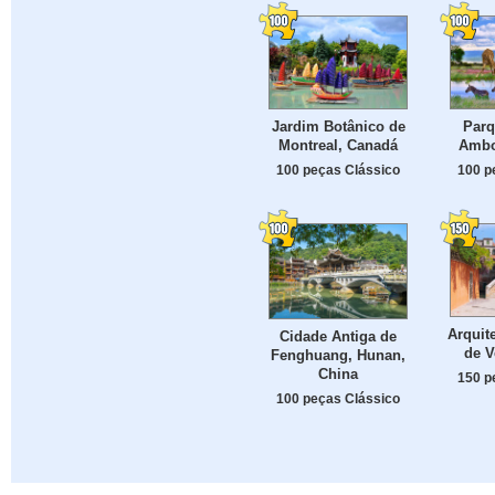
Jardim Botânico de
Parq
Montreal, Canadá
Ambo
100 peças Clássico
100 p
Arquit
Cidade Antiga de
de V
Fenghuang, Hunan,
China
150 p
100 peças Clássico