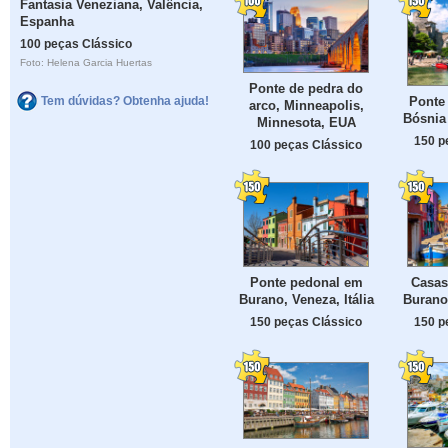
Fantasia Veneziana, Valência,
Espanha
100 peças Clássico
Foto: Helena Garcia Huertas
Ponte de pedra do
Tem dúvidas? Obtenha ajuda!
Ponte 
arco, Minneapolis,
Bósnia
Minnesota, EUA
150 p
100 peças Clássico
Ponte pedonal em
Casas
Burano, Veneza, Itália
Burano,
150 peças Clássico
150 p