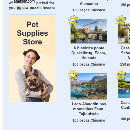
of
picked for
Alemanha
150 p
you jigsaw puzzle lovers:
150 peças Clássico
A histórica ponte
Casa
Quakelbrug, Edam,
Schw
Holanda
A
100 peças Clássico
150 p
Caste
Lago Alauddin nas
Cant
montanhas Fann,
Tajiquistão
100 p
100 peças Clássico