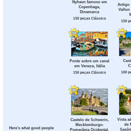
Nyhavn famoso em
Antigo 
Copenhaga,
Vallon
Dinamarca
150 peças Clássico
150 p
Cas
Ponte sobre um canal
C
em Veneza, Itália
100 p
150 peças Clássico
Vista a
Castelo de Schwerin,
de 
Mecklemburgo-
Here's what good people
Saxôn
Pomerânia Ocidental,