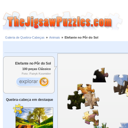
Galeria de Quebra-Cabeças
»
Animais
»
Elefante no Pôr do Sol
Elefante no Pôr do Sol
100 peças Clássico
Foto: Patryk Kosmider
Quebra-cabeça em destaque