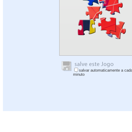
salvar automaticamente a cad
minuto
Ajuda
|
Iniciar sessão
|
Inscrever-se
|
Política de Privacidade
|
Comentários
|