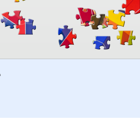
00:00
TheJigsawPuzzles
.com
a
© 2026
Kraisoft Limited