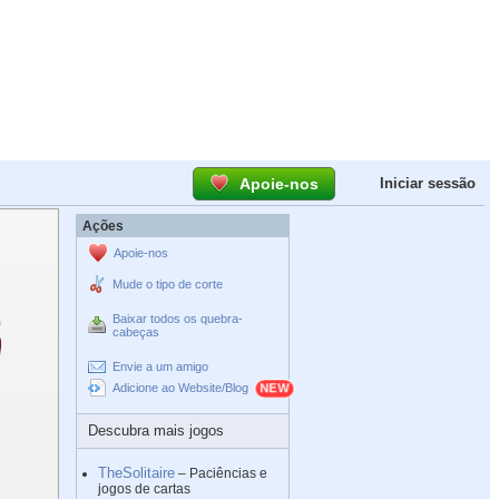
Apoie-nos
Iniciar sessão
Ações
Apoie-nos
Mude o tipo de corte
Baixar todos os quebra-
cabeças
Envie a um amigo
Adicione ao Website/Blog
Descubra mais jogos
TheSolitaire
– Paciências e
jogos de cartas