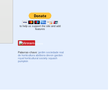
to help us support the site and add
features
Pinterest
Palavras-chave:
jardim
sociedade real
de horticultura
abóbora
devon
garden
royal horticultural society
squash
pumpkin
Compatibility mode