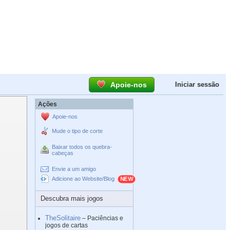
Apoie-nos
Iniciar sessão
Ações
Apoie-nos
Mude o tipo de corte
Baixar todos os quebra-
cabeças
Envie a um amigo
Adicione ao Website/Blog
Descubra mais jogos
TheSolitaire
– Paciências e
jogos de cartas