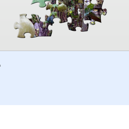
00:00
TheJigsawPuzzles
.com
a
© 2026
Kraisoft Limited