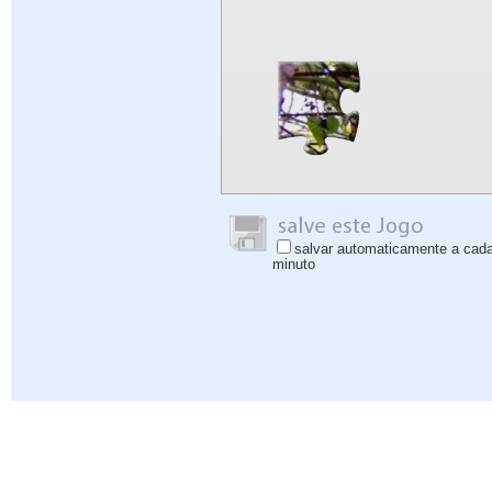
salvar automaticamente a cad
minuto
Ajuda
|
Iniciar sessão
|
Inscrever-se
|
Política de Privacidade
|
Comentários
|