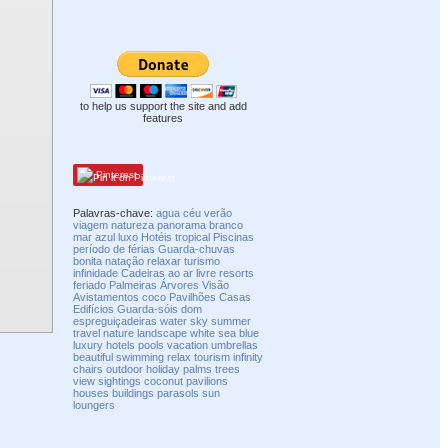
to help us support the site and add
features
Pinterest
Palavras-chave:
agua
céu
verão
viagem
natureza
panorama
branco
mar
azul
luxo
Hotéis
tropical
Piscinas
período de férias
Guarda-chuvas
bonita
natação
relaxar
turismo
infinidade
Cadeiras
ao ar livre
resorts
feriado
Palmeiras
Árvores
Visão
Avistamentos
coco
Pavilhões
Casas
Edifícios
Guarda-sóis
dom
espreguiçadeiras
water
sky
summer
travel
nature
landscape
white
sea
blue
luxury
hotels
pools
vacation
umbrellas
beautiful
swimming
relax
tourism
infinity
chairs
outdoor
holiday
palms
trees
view
sightings
coconut
pavilions
houses
buildings
parasols
sun
loungers