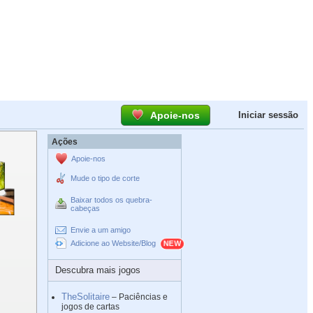
Apoie-nos
Iniciar sessão
Ações
Apoie-nos
Mude o tipo de corte
Baixar todos os quebra-
cabeças
Envie a um amigo
Adicione ao Website/Blog
Descubra mais jogos
TheSolitaire
– Paciências e
jogos de cartas