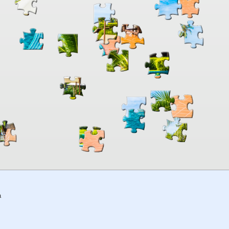
00:00
TheJigsawPuzzles
.com
a