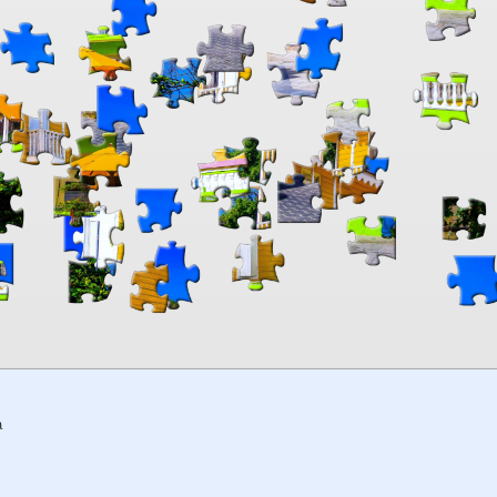
00:00
TheJigsawPuzzles
.com
a