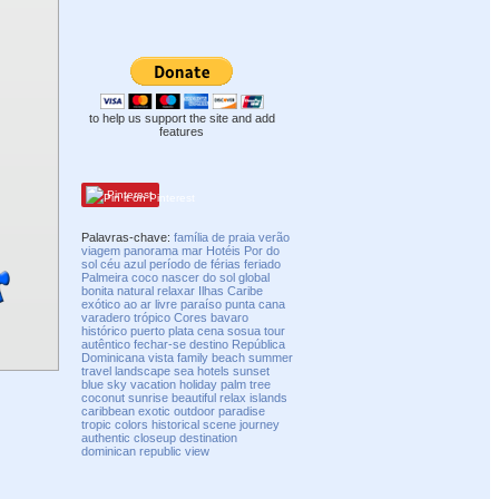
to help us support the site and add
features
Pinterest
Palavras-chave:
família
de praia
verão
viagem
panorama
mar
Hotéis
Por do
sol
céu azul
período de férias
feriado
Palmeira
coco
nascer do sol
global
bonita
natural
relaxar
Ilhas
Caribe
exótico
ao ar livre
paraíso
punta cana
varadero
trópico
Cores
bavaro
histórico
puerto plata
cena
sosua
tour
autêntico
fechar-se
destino
República
Dominicana
vista
family
beach
summer
travel
landscape
sea
hotels
sunset
blue sky
vacation
holiday
palm tree
coconut
sunrise
beautiful
relax
islands
caribbean
exotic
outdoor
paradise
tropic
colors
historical
scene
journey
authentic
closeup
destination
dominican republic
view