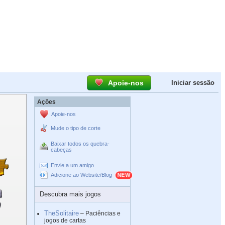
Apoie-nos
Iniciar sessão
Ações
Apoie-nos
Mude o tipo de corte
Baixar todos os quebra-
cabeças
Envie a um amigo
Adicione ao Website/Blog
Descubra mais jogos
TheSolitaire
– Paciências e
jogos de cartas