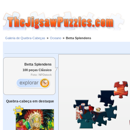
Galeria de Quebra-Cabeças
»
Oceano
»
Betta Splendens
Betta Splendens
100 peças Clássico
Foto: NPDstock
Quebra-cabeça em destaque