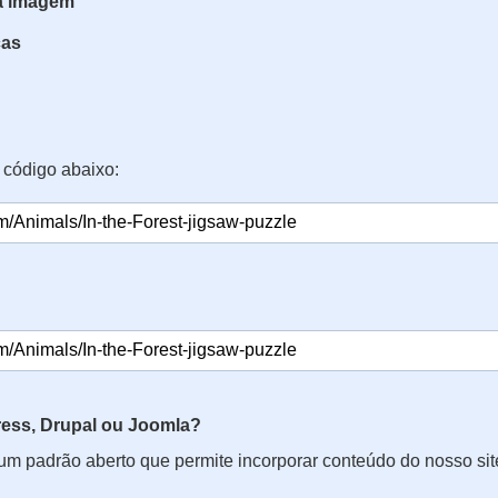
da imagem
ças
 código abaixo:
ss, Drupal ou Joomla?
 um padrão aberto que permite incorporar conteúdo do nosso si