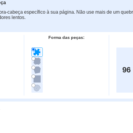
eça
ra-cabeça específico à sua página. Não use mais de um quebr
ores lentos.
Forma das peças:
96
g