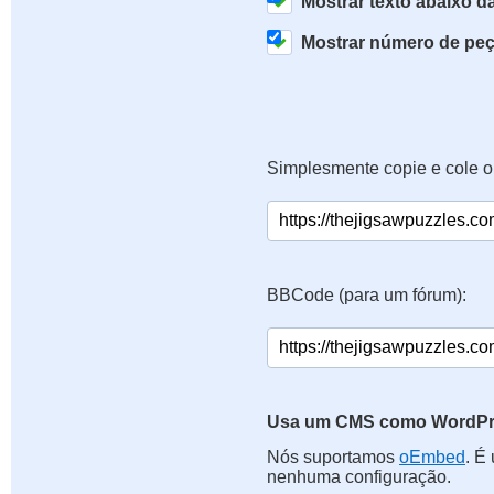
Mostrar texto abaixo 
Mostrar número de pe
Simplesmente copie e cole o
BBCode (para um fórum):
Usa um CMS como WordPre
Nós suportamos
oEmbed
. É
nenhuma configuração.