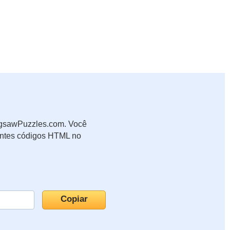
JigsawPuzzles.com. Você
uintes códigos HTML no