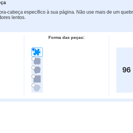
eça
ra-cabeça específico à sua página. Não use mais de um quebr
ores lentos.
Forma das peças:
96
g