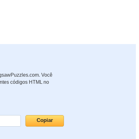
JigsawPuzzles.com. Você
uintes códigos HTML no