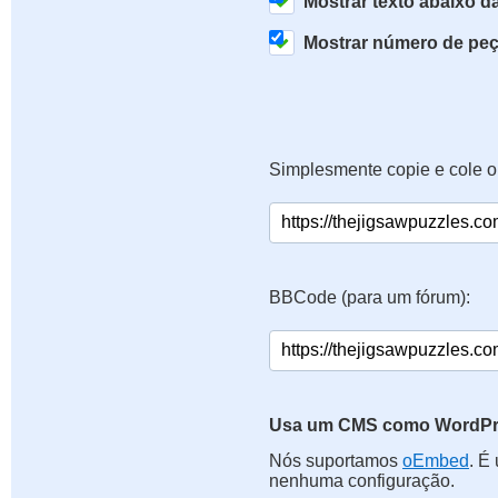
Mostrar texto abaixo 
Mostrar número de pe
Simplesmente copie e cole o
BBCode (para um fórum):
Usa um CMS como WordPre
Nós suportamos
oEmbed
. É
nenhuma configuração.