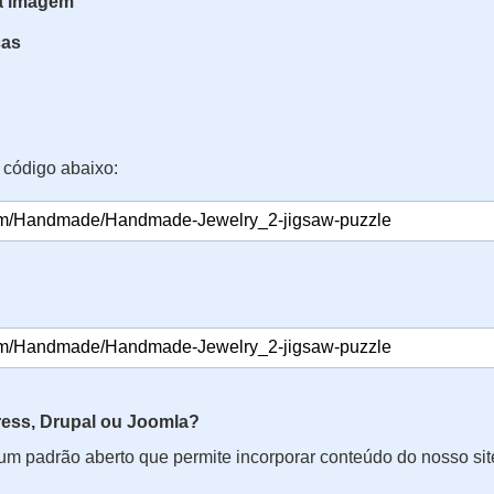
da imagem
ças
 código abaixo:
ss, Drupal ou Joomla?
 um padrão aberto que permite incorporar conteúdo do nosso si