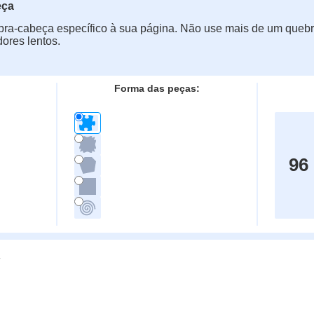
eça
ra-cabeça específico à sua página. Não use mais de um quebr
ores lentos.
Forma das peças:
96
g