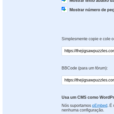
Mostrar texto abaixo 
Mostrar número de pe
Simplesmente copie e cole o
BBCode (para um fórum):
Usa um CMS como WordPre
Nós suportamos
oEmbed
. É
nenhuma configuração.