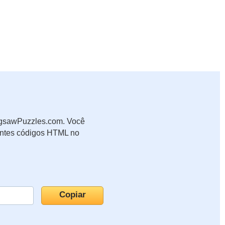
JigsawPuzzles.com. Você
uintes códigos HTML no