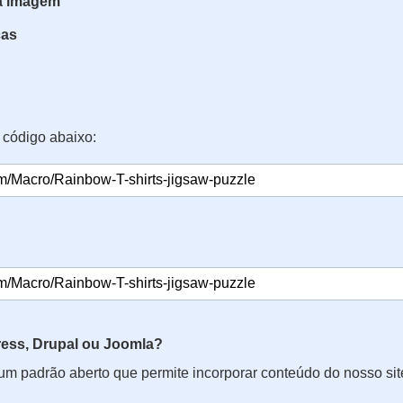
da imagem
ças
 código abaixo:
ss, Drupal ou Joomla?
 um padrão aberto que permite incorporar conteúdo do nosso si