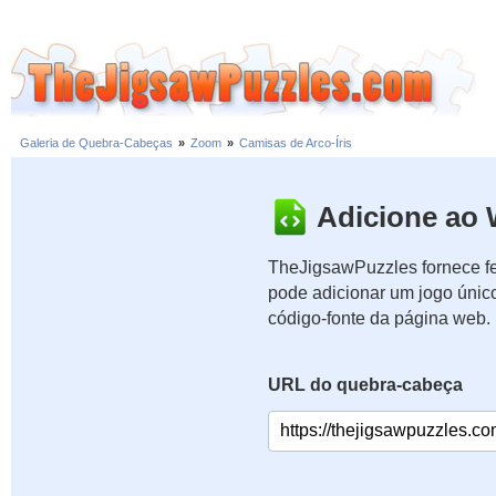
Galeria de Quebra-Cabeças
»
Zoom
»
Camisas de Arco-Íris
Adicione ao 
TheJigsawPuzzles fornece fe
pode adicionar um jogo únic
código-fonte da página web.
URL do quebra-cabeça