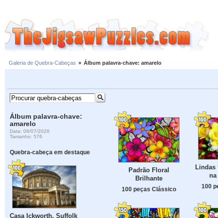
Galeria de Quebra-Cabeças
»
Álbum palavra-chave: amarelo
Álbum palavra-chave:
amarelo
Data: 08/07/2026
Tamanho: 576
Quebra-cabeça em destaque
Lindas 
Padrão Floral
na
Brilhante
100 p
100 peças Clássico
Casa Ickworth, Suffolk