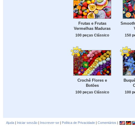
Frutas e Frutas
Smoothi
Vermelhas Maduras
100 peças Clássico
150 p
Crochê Flores e
Buquê
Botões
100 peças Clássico
100 p
Ajuda
|
Iniciar sessão
|
Inscrever-se
|
Política de Privacidade
|
Comentários
|