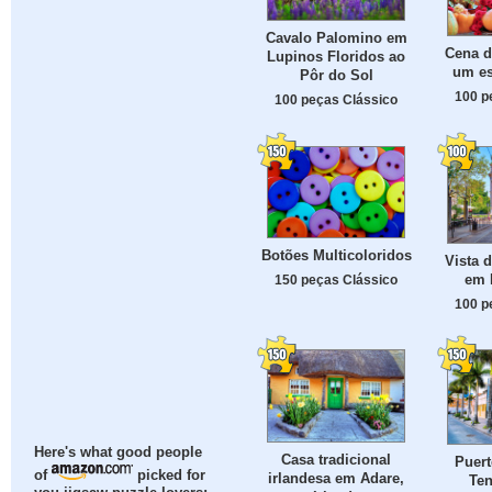
Cavalo Palomino em
Cena 
Lupinos Floridos ao
um es
Pôr do Sol
100 p
100 peças Clássico
Botões Multicoloridos
Vista 
em M
150 peças Clássico
100 p
Here's what good people
Casa tradicional
Puert
of
picked for
irlandesa em Adare,
Ten