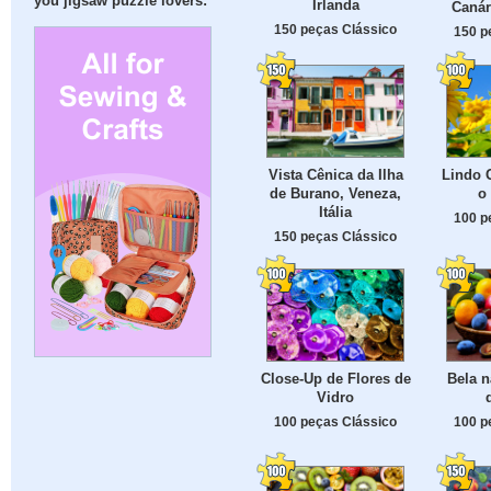
you jigsaw puzzle lovers:
Irlanda
Canár
150 peças Clássico
150 p
Vista Cênica da Ilha
Lindo G
de Burano, Veneza,
o
Itália
100 p
150 peças Clássico
Close-Up de Flores de
Bela n
Vidro
100 peças Clássico
100 p