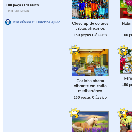
100 peças Clássico
Foto: Alex Brown
Tem dúvidas? Obtenha ajuda!
Close-up de colares
Natur
tribais africanos
150 peças Clássico
100 p
Neme
Cozinha aberta
150 p
vibrante em estilo
mediterrâneo
100 peças Clássico