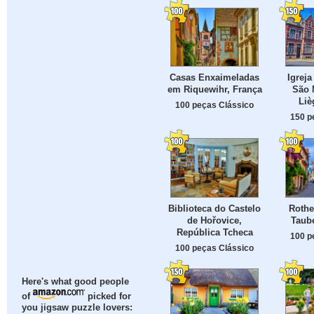
Casas Enxaimeladas
Igreja
em Riquewihr, França
São 
Liè
100 peças Clássico
150 p
Biblioteca do Castelo
Rothe
de Hořovice,
Taub
República Tcheca
100 p
100 peças Clássico
Here's what good people
of
picked for
you jigsaw puzzle lovers: