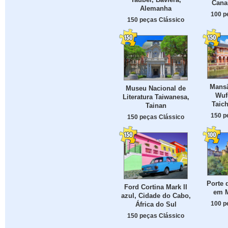
Cana
Alemanha
100 p
150 peças Clássico
Mansã
Museu Nacional de
Wuf
Literatura Taiwanesa,
Taic
Tainan
150 p
150 peças Clássico
Porte 
Ford Cortina Mark II
em M
azul, Cidade do Cabo,
100 p
África do Sul
150 peças Clássico