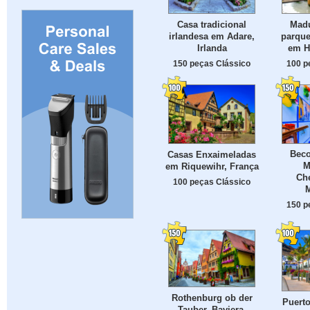
Casa tradicional
Mad
irlandesa em Adare,
parque
Irlanda
em H
150 peças Clássico
100 p
Beco
Casas Enxaimeladas
M
em Riquewihr, França
Ch
100 peças Clássico
150 p
Rothenburg ob der
Puert
Tauber, Baviera,