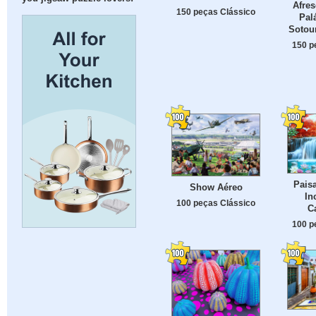
Afres
150 peças Clássico
Pal
Sotoun
150 p
Pais
Show Aéreo
In
100 peças Clássico
C
100 p