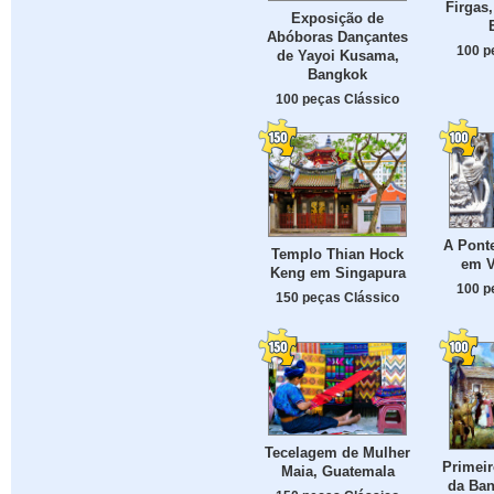
Firgas,
Exposição de
Abóboras Dançantes
100 p
de Yayoi Kusama,
Bangkok
100 peças Clássico
A Pont
Templo Thian Hock
em V
Keng em Singapura
100 p
150 peças Clássico
Tecelagem de Mulher
Primei
Maia, Guatemala
da Ba