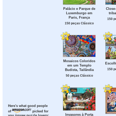
Palácio e Parque de
Close-
Luxemburgo em
trib
Paris, França
150 p
150 peças Clássico
Mosaicos Coloridos
Escolh
em um Templo
150 p
Budista, Tailândia
50 peças Clássico
Here's what good people
of
picked for
Invasores à Porta
you jigsaw puzzle lovers: