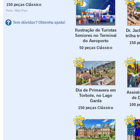
150 peças Clássico
Foto: Mari Pan
Tem dúvidas? Obtenha ajuda!
Ilustração de Turistas
Dr. Ja
Seniores no Terminal
trilha 
do Aeroporto
150 p
50 peças Clássico
Dia de Primavera em
Assist
Torbole, no Lago
de 
Garda
100 p
150 peças Clássico