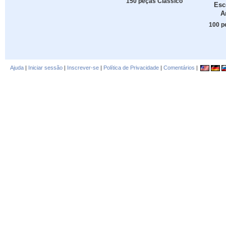
150 peças Clássico
Esc
A
100 p
Ajuda
|
Iniciar sessão
|
Inscrever-se
|
Política de Privacidade
|
Comentários
|