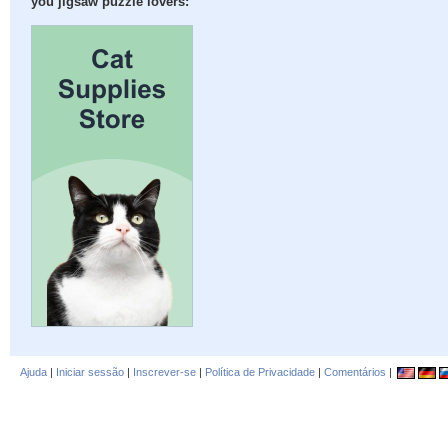
you jigsaw puzzle lovers:
Ajuda
|
Iniciar sessão
|
Inscrever-se
|
Política de Privacidade
|
Comentários
|