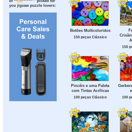
of
picked for
you jigsaw puzzle lovers:
F
Botões Multicoloridos
Crisân
150 peças Clássico
A
150 p
Pincéis e uma Paleta
Gerbera
com Tintas Acrílicas
e
100 peças Clássico
100 p