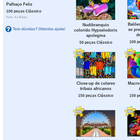
Palhaço Feliz
100 peças Clássico
Foto: AJ Batac
Balões
Nudibranquio
Tem dúvidas? Obtenha ajuda!
se pr
colorido Hypselodoris
d
apolegma
100 p
50 peças Clássico
Close-up de colares
Macro
tribais africanos
150 peças Clássico
150 p