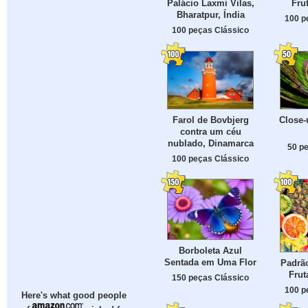
Fru
Palácio Laxmi Vilas,
Bharatpur, Índia
100 p
100 peças Clássico
Farol de Bovbjerg
Close-
contra um céu
nublado, Dinamarca
50 p
100 peças Clássico
Borboleta Azul
Sentada em Uma Flor
Padrã
Frut
150 peças Clássico
100 p
Here's what good people