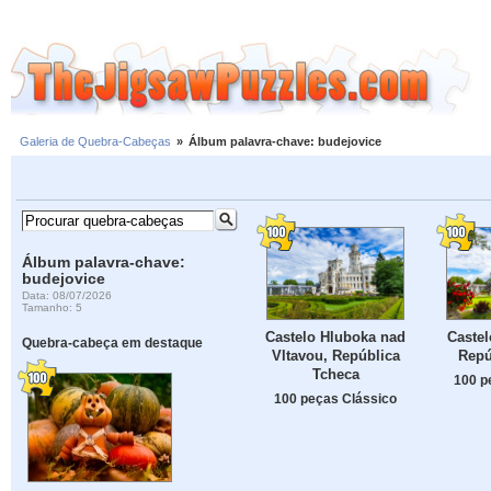
Galeria de Quebra-Cabeças
»
Álbum palavra-chave: budejovice
Álbum palavra-chave:
budejovice
Data: 08/07/2026
Tamanho: 5
Castelo Hluboka nad
Castel
Quebra-cabeça em destaque
Vltavou, República
Repú
Tcheca
100 p
100 peças Clássico