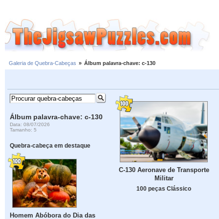
Galeria de Quebra-Cabeças
»
Álbum palavra-chave: c-130
Álbum palavra-chave: c-130
Data: 08/07/2026
Tamanho: 5
Quebra-cabeça em destaque
C-130 Aeronave de Transporte
Militar
100 peças Clássico
Homem Abóbora do Dia das