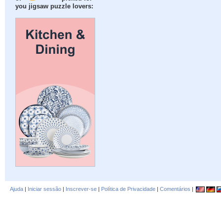
you jigsaw puzzle lovers:
Ajuda
|
Iniciar sessão
|
Inscrever-se
|
Política de Privacidade
|
Comentários
|