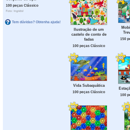
100 peças Clássico
Foto: IngridsI
Tem dúvidas? Obtenha ajuda!
Mobi
Ilustração de um
Tre
castelo de conto de
150 p
fadas
100 peças Clássico
Vida Subaquática
Estaç
100 peças Clássico
100 p