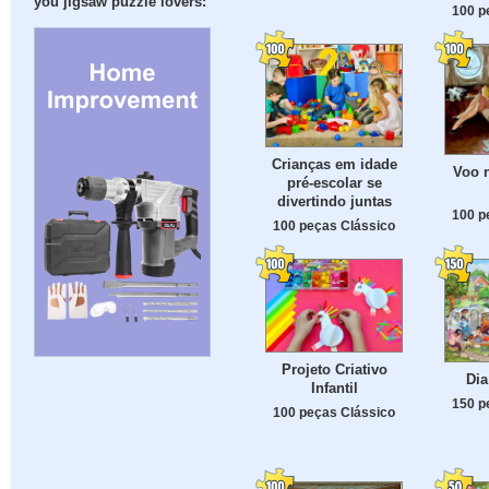
you jigsaw puzzle lovers:
100 p
Crianças em idade
Voo 
pré-escolar se
divertindo juntas
100 p
100 peças Clássico
Projeto Criativo
Dia
Infantil
150 p
100 peças Clássico