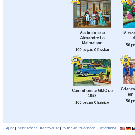
Visita do czar
Microc
Alexandre I a
d
Malmaison
50 p
100 peças Clássico
Criança
Caminhonete GMC de
em 
1958
50 p
100 peças Clássico
Ajuda
|
Iniciar sessão
|
Inscrever-se
|
Política de Privacidade
|
Comentários
|