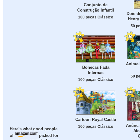
Conjunto de
Construção Infantil
Dois d
100 peças Clássico
Henry 
50 p
Animais
Bonecas Fada
Internas
50 p
100 peças Clássico
Cartoon Royal Castle
Anúnci
100 peças Clássico
Here's what good people
óle
of
picked for
G