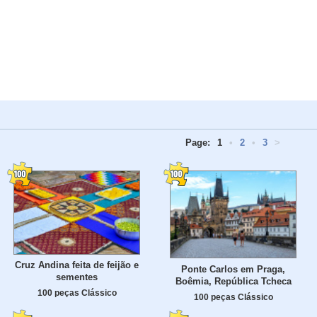
Page:
1
•
2
•
3
>
Cruz Andina feita de feijão e
Ponte Carlos em Praga,
sementes
Boêmia, República Tcheca
100 peças Clássico
100 peças Clássico