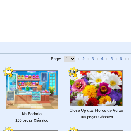
Page:
•
2
•
3
•
4
•
5
•
6
•••
Close-Up das Flores de Verão
Na Padaria
100 peças Clássico
100 peças Clássico