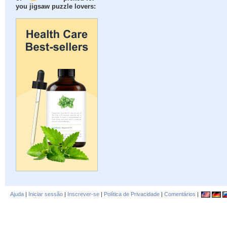
you jigsaw puzzle lovers:
Ajuda
|
Iniciar sessão
|
Inscrever-se
|
Política de Privacidade
|
Comentários
|