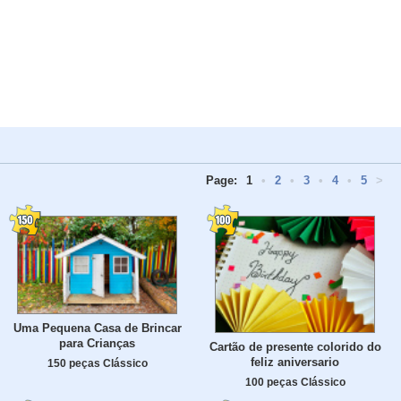
Page:
1
•
2
•
3
•
4
•
5
>
Uma Pequena Casa de Brincar
para Crianças
Cartão de presente colorido do
feliz aniversario
150 peças Clássico
100 peças Clássico