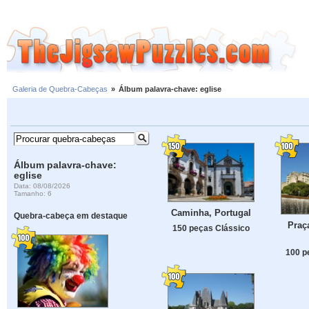
Galeria de Quebra-Cabeças
»
Álbum palavra-chave: eglise
Álbum palavra-chave:
eglise
Data: 08/08/2026
Tamanho: 6
Caminha, Portugal
Quebra-cabeça em destaque
Praç
150 peças Clássico
100 p