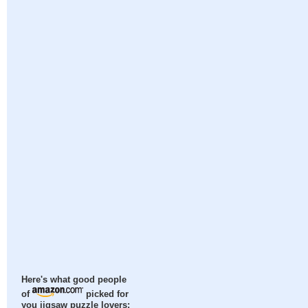
Here's what good people
of
picked for
you jigsaw puzzle lovers: