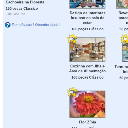
Cachoeira na Floresta
150 peças Clássico
Design de interiores
Reve
Foto: Mari Pan
luxuoso da sala de
pare
estar
c
Tem dúvidas? Obtenha ajuda!
100 peças Clássico
50 p
Cozinha com Ilha e
Termina
Área de Alimentação
In
100 peças Clássico
50 p
Flor Zínia