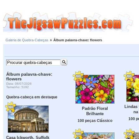
Galeria de Quebra-Cabeças
»
Álbum palavra-chave: flowers
Álbum palavra-chave:
flowers
Data: 08/07/2026
Tamanho: 5192
Quebra-cabeça em destaque
Lindas 
Padrão Floral
na
Brilhante
100 p
100 peças Clássico
Casa Ickworth, Suffolk