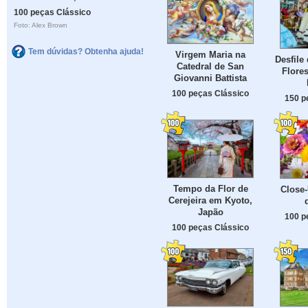
100 peças Clássico
Foto: Alex Brown
Tem dúvidas? Obtenha ajuda!
Virgem Maria na
Desfile
Catedral de San
Flore
Giovanni Battista
100 peças Clássico
150 p
Tempo da Flor de
Close-
Cerejeira em Kyoto,
Japão
100 p
100 peças Clássico