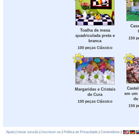
Cas
Toalha de mesa
quadriculada preta e
150 p
branca
100 peças Clássico
Castel
Margaridas e Cristais
em um 
de Cura
de
100 peças Clássico
150 p
Ajuda
|
Iniciar sessão
|
Inscrever-se
|
Política de Privacidade
|
Comentários
|