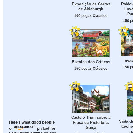
Exposição de Carros
Paláci
de Aldeburgh
Lux
Par
100 peças Clássico
150 p
Invas
Escolha dos Críticos
150 p
150 peças Clássico
Castelo Thun sobre a
Vista d
Praça da Prefeitura,
Here's what good people
Cachoe
Suíça
of
picked for
n