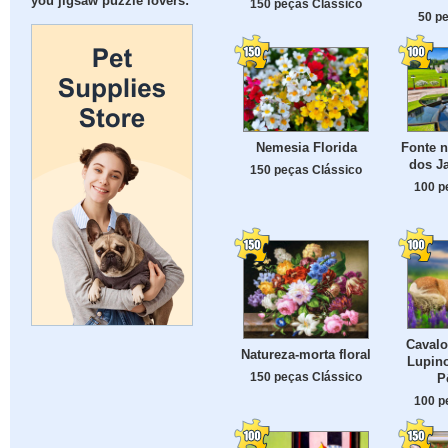
you jigsaw puzzle lovers:
150 peças Clássico
50 p
Nemesia Florida
Fonte n
dos Ja
150 peças Clássico
100 p
Caval
Natureza-morta floral
Lupino
150 peças Clássico
P
100 p