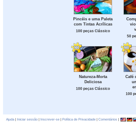
Pincéis e uma Paleta
Comp
com Tintas Acrílicas
vio
100 peças Clássico
50 p
Natureza-Morta
Café
Deliciosa
u
e
100 peças Clássico
100 p
Ajuda
|
Iniciar sessão
|
Inscrever-se
|
Política de Privacidade
|
Comentários
|