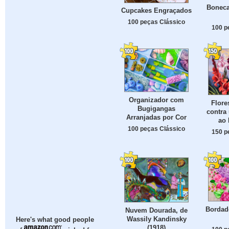
Boneca
Cupcakes Engraçados
100 peças Clássico
100 p
Organizador com
Flore
Bugigangas
contra
Arranjadas por Cor
ao 
100 peças Clássico
150 p
Bordado
Nuvem Dourada, de
Wassily Kandinsky
Here's what good people
(1918)