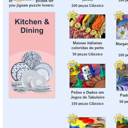
100 p
of
picked for
you jigsaw puzzle lovers:
100 peças Clássico
Massas italianas
Margar
coloridas de perto
50 peças Clássico
100 p
Peões e Dados em
Padr
Jogos de Tabuleiro
50 p
150 peças Clássico