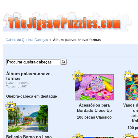
Galeria de Quebra-Cabeças
»
Álbum palavra-chave: formas
Álbum palavra-chave:
formas
Data: 08/08/2026
Tamanho: 467
Quebra-cabeça em destaque
Acessórios para
Vasos d
Bordado Close-Up
um
art
100 peças Clássico
Kol
100 p
Bellagio Borgo no Lago