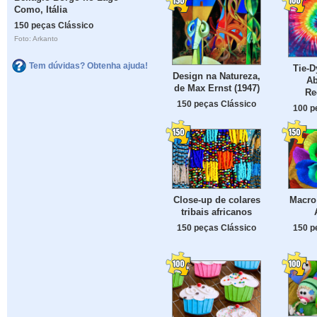
Como, Itália
150 peças Clássico
Foto: Arkanto
Tem dúvidas? Obtenha ajuda!
Tie-D
Design na Natureza,
Ab
de Max Ernst (1947)
Re
150 peças Clássico
100 p
Close-up de colares
Macro
tribais africanos
150 peças Clássico
150 p