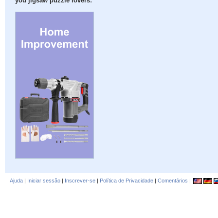
you jigsaw puzzle lovers:
Ajuda
|
Iniciar sessão
|
Inscrever-se
|
Política de Privacidade
|
Comentários
|