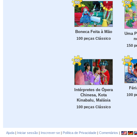
Boneca Feita à Mão
Uma P
100 peças Clássico
n
150 p
Féri
Intérpretes de Ópera
Chinesa, Kota
100 p
Kinabalu, Malásia
100 peças Clássico
Ajuda
|
Iniciar sessão
|
Inscrever-se
|
Política de Privacidade
|
Comentários
|