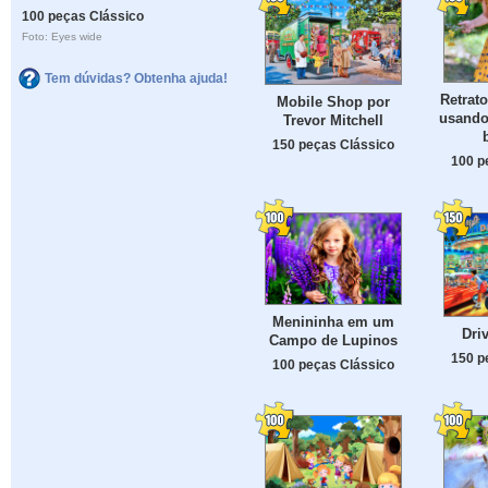
100 peças Clássico
Foto: Eyes wide
Tem dúvidas? Obtenha ajuda!
Retrat
Mobile Shop por
usando
Trevor Mitchell
150 peças Clássico
100 p
Menininha em um
Dri
Campo de Lupinos
150 p
100 peças Clássico