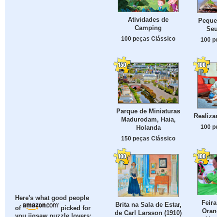
Atividades de
Peque
Camping
Seu
100 peças Clássico
100 p
Parque de Miniaturas
Realiz
Madurodam, Haia,
100 p
Holanda
150 peças Clássico
Here's what good people
Feira
Brita na Sala de Estar,
of
picked for
Oran
de Carl Larsson (1910)
you jigsaw puzzle lovers: