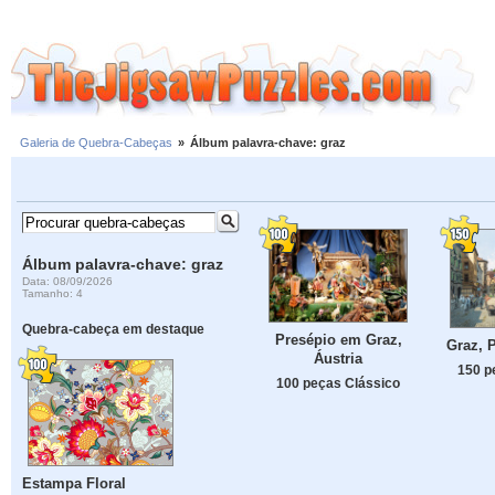
Galeria de Quebra-Cabeças
»
Álbum palavra-chave: graz
Álbum palavra-chave: graz
Data: 08/09/2026
Tamanho: 4
Quebra-cabeça em destaque
Presépio em Graz,
Graz, P
Áustria
150 p
100 peças Clássico
Estampa Floral