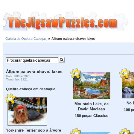
Galeria de Quebra-Cabeças
»
Álbum palavra-chave: lakes
Álbum palavra-chave: lakes
Data: 08/07/2026
Tamanho: 1221
Quebra-cabeça em destaque
No 
Mountain Lake, de
David Maclean
100 p
150 peças Clássico
Yorkshire Terrier sob a árvore