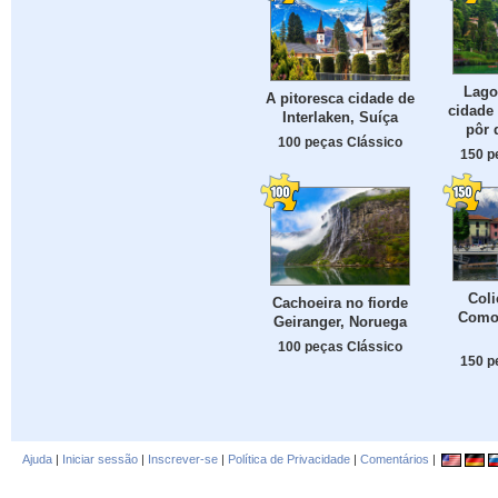
Lago
A pitoresca cidade de
cidade
Interlaken, Suíça
pôr d
100 peças Clássico
150 p
Coli
Cachoeira no fiorde
Como
Geiranger, Noruega
100 peças Clássico
150 p
Ajuda
|
Iniciar sessão
|
Inscrever-se
|
Política de Privacidade
|
Comentários
|