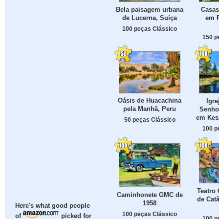
Bela paisagem urbana
Casas
de Lucerna, Suíça
em P
100 peças Clássico
150 p
Oásis de Huacachina
Igre
pela Manhã, Peru
Senho
em Kesz
50 peças Clássico
100 p
Teatro
Caminhonete GMC de
de Catâ
1958
Here's what good people
100 peças Clássico
of
picked for
100 p