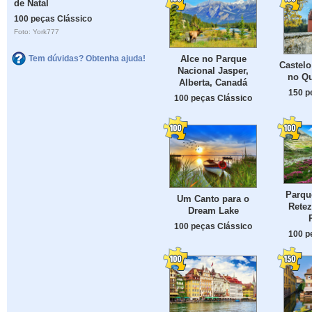
de Natal
100 peças Clássico
Foto: York777
Alce no Parque
Tem dúvidas? Obtenha ajuda!
Castelo
Nacional Jasper,
no Q
Alberta, Canadá
150 p
100 peças Clássico
Parqu
Um Canto para o
Retez
Dream Lake
100 peças Clássico
100 p