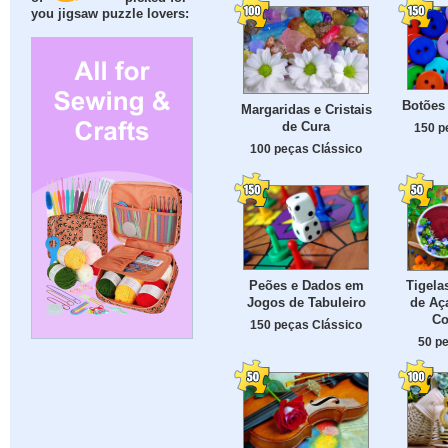
you jigsaw puzzle lovers:
Botões 
Margaridas e Cristais
de Cura
150 p
100 peças Clássico
Peões e Dados em
Tigela
Jogos de Tabuleiro
de Aç
Co
150 peças Clássico
50 p