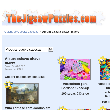
Galeria de Quebra-Cabeças
»
Álbum palavra-chave: macro
Álbum palavra-chave:
macro
Data: 08/09/2026
Tamanho: 1314
Quebra-cabeça em destaque
Acessórios para
Vasos d
Bordado Close-Up
um
art
100 peças Clássico
Kol
100 p
Villa Farnese com Jardins em