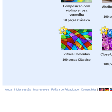
Composição com
Abelh
violino e rosa
vermelha
100 p
50 peças Clássico
Vitrais Coloridos
Close-U
100 peças Clássico
100 p
Ajuda
|
Iniciar sessão
|
Inscrever-se
|
Política de Privacidade
|
Comentários
|