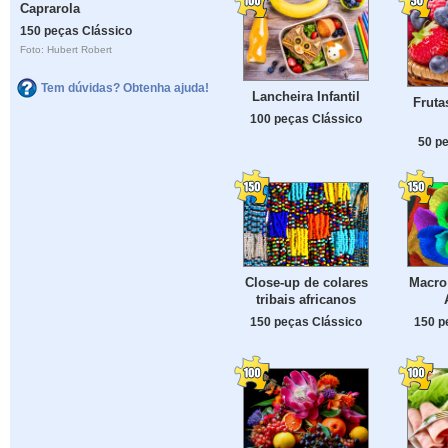
Caprarola
150 peças Clássico
Foto: Hubert Robert
Tem dúvidas? Obtenha ajuda!
Lancheira Infantil
Fruta
100 peças Clássico
50 p
Close-up de colares
Macro
tribais africanos
150 peças Clássico
150 p