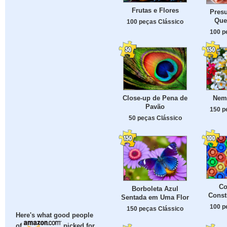
Frutas e Flores
Presu
Que
100 peças Clássico
100 p
Close-up de Pena de
Neme
Pavão
150 p
50 peças Clássico
Co
Borboleta Azul
Const
Sentada em Uma Flor
100 p
150 peças Clássico
Here's what good people
of
picked for