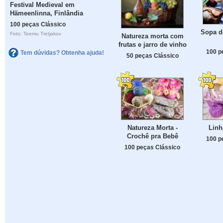
Festival Medieval em
Hämeenlinna, Finlândia
100 peças Clássico
Sopa d
Foto: Teemu Tretjakov
Natureza morta com
frutas e jarro de vinho
100 p
Tem dúvidas? Obtenha ajuda!
50 peças Clássico
Natureza Morta -
Linh
Crochê pra Bebê
100 p
100 peças Clássico