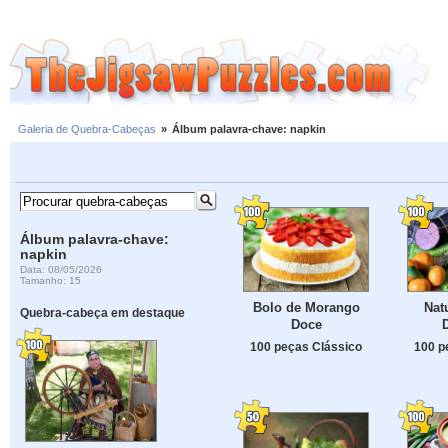
Galeria de Quebra-Cabeças
»
Álbum palavra-chave: napkin
Álbum palavra-chave:
napkin
Data: 08/05/2026
Tamanho: 15
Bolo de Morango
Nat
Quebra-cabeça em destaque
Doce
D
100 peças Clássico
100 p