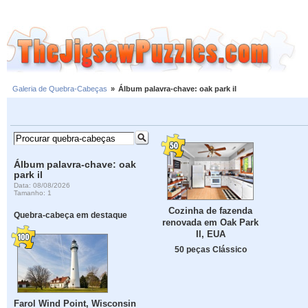
Galeria de Quebra-Cabeças
»
Álbum palavra-chave: oak park il
Álbum palavra-chave: oak
park il
Data: 08/08/2026
Tamanho: 1
Cozinha de fazenda
Quebra-cabeça em destaque
renovada em Oak Park
Il, EUA
50 peças Clássico
Farol Wind Point, Wisconsin