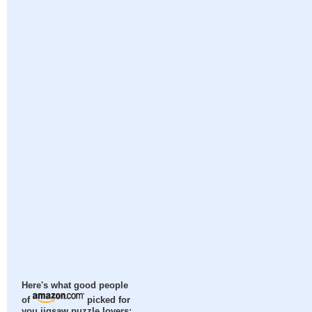
Here's what good people
of
picked for
you jigsaw puzzle lovers: