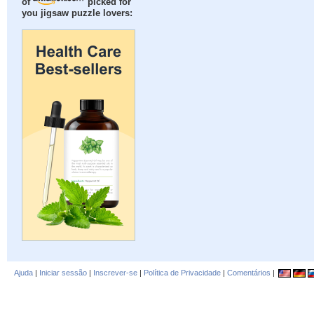
of
picked for
you jigsaw puzzle lovers:
Ajuda
|
Iniciar sessão
|
Inscrever-se
|
Política de Privacidade
|
Comentários
|