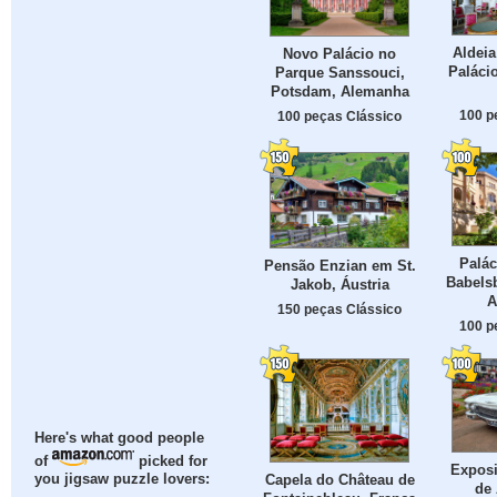
Aldeia
Novo Palácio no
Palácio
Parque Sanssouci,
Potsdam, Alemanha
100 p
100 peças Clássico
Palác
Pensão Enzian em St.
Babels
Jakob, Áustria
A
150 peças Clássico
100 p
Here's what good people
of
picked for
Exposi
Capela do Château de
you jigsaw puzzle lovers:
de