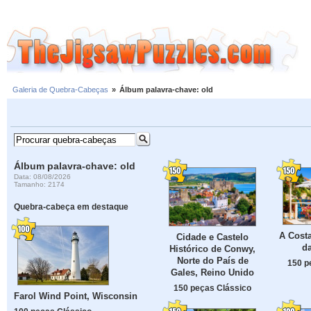
Galeria de Quebra-Cabeças
»
Álbum palavra-chave: old
Álbum palavra-chave: old
Data: 08/08/2026
Tamanho: 2174
Quebra-cabeça em destaque
A Cost
Cidade e Castelo
da
Histórico de Conwy,
Norte do País de
150 p
Gales, Reino Unido
150 peças Clássico
Farol Wind Point, Wisconsin