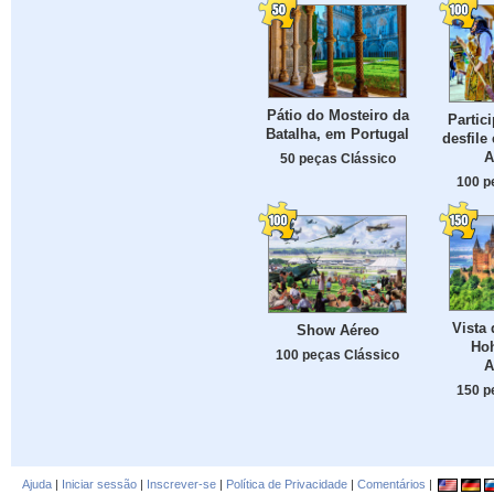
Pátio do Mosteiro da
Partic
Batalha, em Portugal
desfile
A
50 peças Clássico
100 p
Vista 
Show Aéreo
Hoh
100 peças Clássico
A
150 p
Ajuda
|
Iniciar sessão
|
Inscrever-se
|
Política de Privacidade
|
Comentários
|