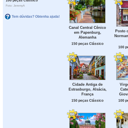
100 peças Clássico
Foto: JeremyA
Tem dúvidas? Obtenha ajuda!
Canal Central Cênico
Posto 
em Papenburg,
Norman
Alemanha
150 peças Clássico
100 p
Cidade Antiga de
Virg
Estrasburgo, Alsácia,
Cate
França
Giov
150 peças Clássico
100 p