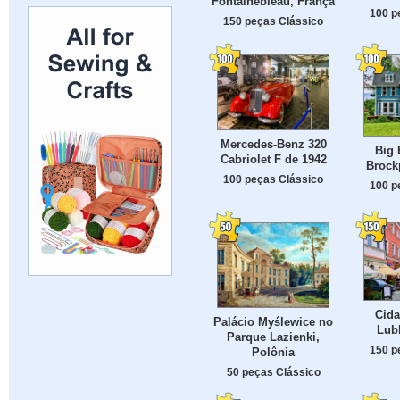
Fontainebleau, França
100 p
150 peças Clássico
Mercedes-Benz 320
Big 
Cabriolet F de 1942
Brock
100 peças Clássico
100 p
Cida
Palácio Myślewice no
Lubl
Parque Lazienki,
150 p
Polônia
50 peças Clássico