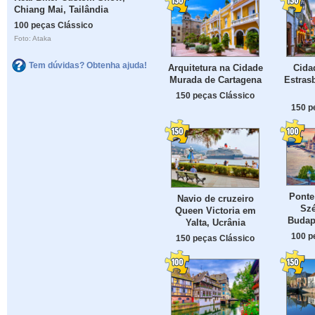
Chiang Mai, Tailândia
100 peças Clássico
Foto: Ataka
Tem dúvidas? Obtenha ajuda!
Arquitetura na Cidade
Cida
Murada de Cartagena
Estrasb
150 peças Clássico
150 p
Ponte
Navio de cruzeiro
Sz
Queen Victoria em
Budap
Yalta, Ucrânia
100 p
150 peças Clássico