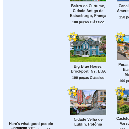
Bairro da Curtume,
Canal
Cidade Antiga de
Amersf
Estrasburgo, França
150 p
100 peças Clássico
Peras
Big Blue House,
Baí
Brockport, NY, EUA
Mo
100 peças Clássico
100 p
Castel
Cidade Velha de
Varsó
Here's what good people
Lublin, Polônia