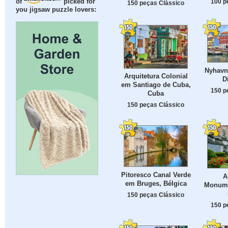
100 p
of
picked for
150 peças Clássico
you jigsaw puzzle lovers:
Nyhavn
Arquitetura Colonial
D
em Santiago de Cuba,
150 p
Cuba
150 peças Clássico
Pitoresco Canal Verde
A
em Bruges, Bélgica
Monume
150 peças Clássico
150 p