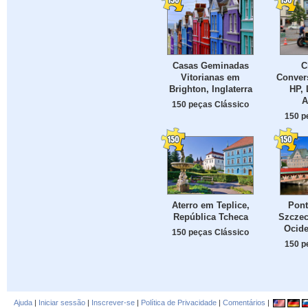
Casas Geminadas
C
Vitorianas em
Conver
Brighton, Inglaterra
HP, 
A
150 peças Clássico
150 p
Aterro em Teplice,
Pon
República Tcheca
Szczec
Ocide
150 peças Clássico
150 p
Ajuda
|
Iniciar sessão
|
Inscrever-se
|
Política de Privacidade
|
Comentários
|