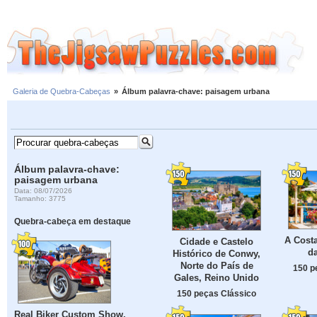
Galeria de Quebra-Cabeças
»
Álbum palavra-chave: paisagem urbana
Álbum palavra-chave:
paisagem urbana
Data: 08/07/2026
Tamanho: 3775
Quebra-cabeça em destaque
A Cost
Cidade e Castelo
da
Histórico de Conwy,
Norte do País de
150 p
Gales, Reino Unido
150 peças Clássico
Real Biker Custom Show,