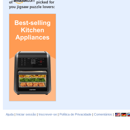
of
picked for
you jigsaw puzzle lovers:
Ajuda
|
Iniciar sessão
|
Inscrever-se
|
Política de Privacidade
|
Comentários
|