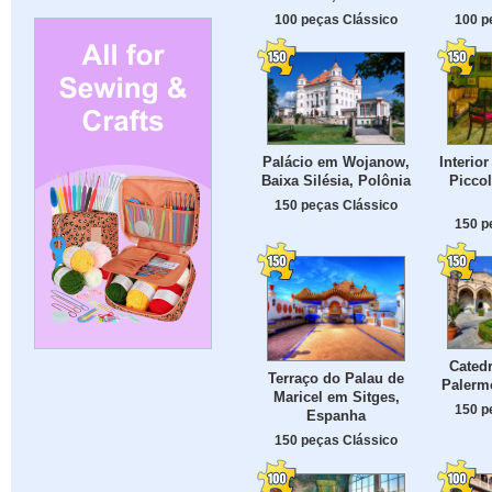
100 peças Clássico
100 p
Palácio em Wojanow,
Interio
Baixa Silésia, Polônia
Piccol
150 peças Clássico
150 p
Cated
Terraço do Palau de
Palermo,
Maricel em Sitges,
150 p
Espanha
150 peças Clássico