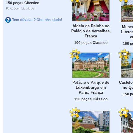
150 peças Clássico
Foto: Josh Libatique
Tem dúvidas? Obtenha ajuda!
Aldeia da Rainha no
Museu
Palácio de Versalhes,
Litera
França
e
100 peças Clássico
100 p
Palácio e Parque de
Castelo
Luxemburgo em
no Q
Paris, França
150 p
150 peças Clássico