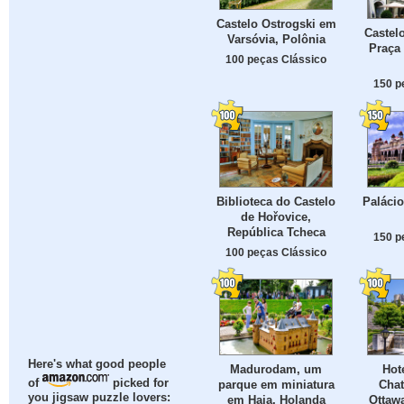
Castelo Ostrogski em
Castel
Varsóvia, Polônia
Praça 
100 peças Clássico
150 p
Biblioteca do Castelo
Palácio
de Hořovice,
República Tcheca
150 p
100 peças Clássico
Here's what good people
Madurodam, um
Hot
of
picked for
parque em miniatura
Chat
you jigsaw puzzle lovers:
em Haia, Holanda
Ottaw