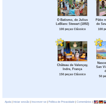
O Batismo, de Julius
Pátio n
LeBlanc Stewart (1892)
de Sev
100 peças Clássico
100 p
Nasce
Château de Valençay,
San Vi
Indre, França
150 peças Clássico
50 p
Ajuda
|
Iniciar sessão
|
Inscrever-se
|
Política de Privacidade
|
Comentários
|