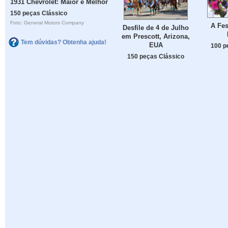
1931 Chevrolet: Maior e Melhor
150 peças Clássico
Foto: General Motors Company
A Fes
Desfile de 4 de Julho
em Prescott, Arizona,
Tem dúvidas? Obtenha ajuda!
EUA
100 p
150 peças Clássico