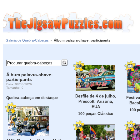
Galeria de Quebra-Cabeças
»
Álbum palavra-chave: participants
Álbum palavra-chave:
participants
Data: 08/08/2026
Tamanho: 9
Desfile de 4 de julho,
Festiv
Quebra-cabeça em destaque
Prescott, Arizona,
Bacol
EUA
100 p
100 peças Clássico