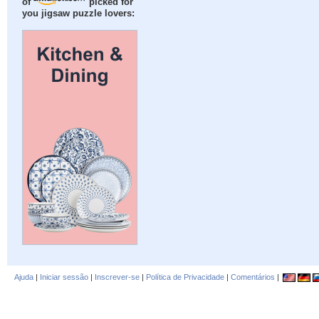
of
picked for
you jigsaw puzzle lovers:
Ajuda
|
Iniciar sessão
|
Inscrever-se
|
Política de Privacidade
|
Comentários
|