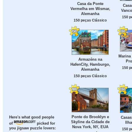
Casa da Ponte
Casa
Vermelha em Wismar,
Vanco
Alemanha
150 p
150 peças Clássico
Marina 
Armazéns na
Pro
HafenCity, Hamburgo,
150 p
Alemanha
150 peças Clássico
Ponte do Brooklyn e
Casas
Here's what good people
Skyline da Cidade de
Ilh
of
picked for
Nova York, NY, EUA
you jigsaw puzzle lovers:
150 p