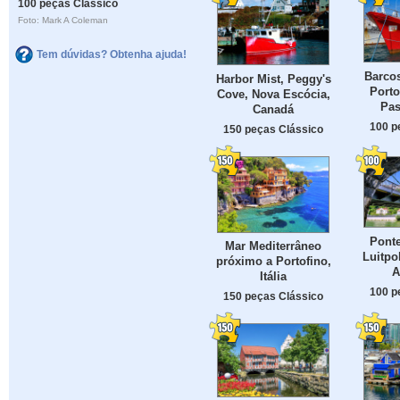
100 peças Clássico
Foto: Mark A Coleman
Tem dúvidas? Obtenha ajuda!
Barco
Harbor Mist, Peggy's
Porto
Cove, Nova Escócia,
Pas
Canadá
100 p
150 peças Clássico
Ponte
Mar Mediterrâneo
Luitpo
próximo a Portofino,
A
Itália
100 p
150 peças Clássico