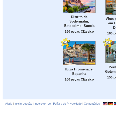
Distrito de
Vista 
Sodermalm,
em C
Estocolmo, Suécia
D
150 peças Clássico
100 p
Pont
Ibiza Promenade,
Gotem
Espanha
150 p
100 peças Clássico
Ajuda
|
Iniciar sessão
|
Inscrever-se
|
Política de Privacidade
|
Comentários
|