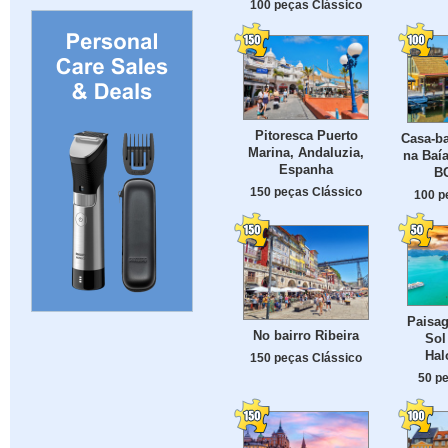
100 peças Clássico
Pitoresca Puerto
Casa-ba
Marina, Andaluzia,
na Baí
Espanha
B
150 peças Clássico
100 p
Paisa
No bairro Ribeira
Sol
Hal
150 peças Clássico
50 p