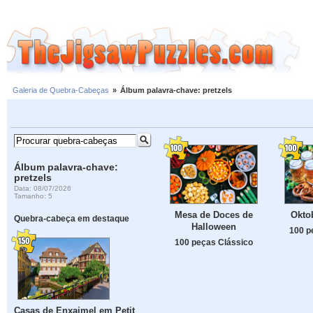
Galeria de Quebra-Cabeças
»
Álbum palavra-chave: pretzels
Álbum palavra-chave:
pretzels
Data: 08/07/2026
Tamanho: 5
Mesa de Doces de
Okto
Quebra-cabeça em destaque
Halloween
100 p
100 peças Clássico
Casas de Enxaimel em Petit