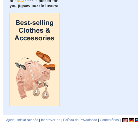
of
picked for
you jigsaw puzzle lovers:
Ajuda
|
Iniciar sessão
|
Inscrever-se
|
Política de Privacidade
|
Comentários
|