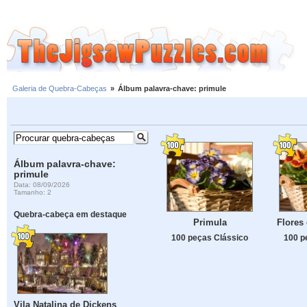
Galeria de Quebra-Cabeças
»
Álbum palavra-chave: primule
Álbum palavra-chave:
primule
Data: 08/09/2026
Tamanho: 2
Quebra-cabeça em destaque
Primula
Flores 
100 peças Clássico
100 p
Vila Natalina de Dickens